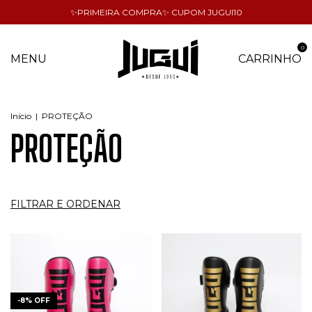
✨PRIMEIRA COMPRA✨ CUPOM JUGUI10
0
MENU
CARRINHO
Início
|
PROTEÇÃO
PROTEÇÃO
FILTRAR E ORDENAR
-
8
%
OFF