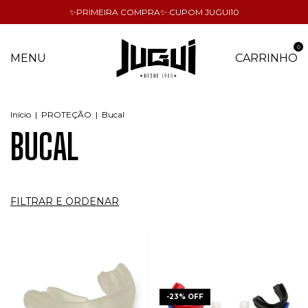
✨PRIMEIRA COMPRA✨ CUPOM JUGUI10
0
MENU
CARRINHO
Início
|
PROTEÇÃO
|
Bucal
BUCAL
FILTRAR E ORDENAR
-
23
%
OFF