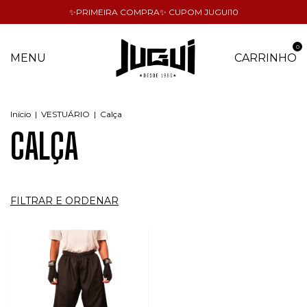
✨PRIMEIRA COMPRA✨ CUPOM JUGUI10
0
MENU
CARRINHO
Início
|
VESTUÁRIO
|
Calça
CALÇA
FILTRAR E ORDENAR