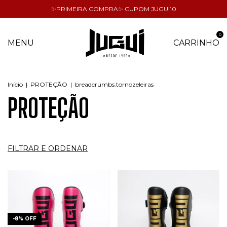
✨PRIMEIRA COMPRA✨ CUPOM JUGUI10
0
MENU
CARRINHO
Início
|
PROTEÇÃO
|
breadcrumbs.tornozeleiras
PROTEÇÃO
FILTRAR E ORDENAR
-
8
%
OFF